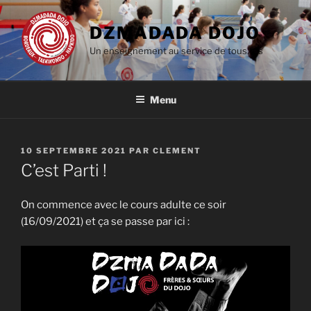
Aller
au
DZMADADA DOJO
contenu
Un enseignement au service de tous.tes
principal
Menu
PUBLIÉ
10 SEPTEMBRE 2021
PAR
CLEMENT
LE
C’est Parti !
On commence avec le cours adulte ce soir
(16/09/2021) et ça se passe par ici :