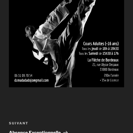
Navigation
de
Article
SUIVANT
l’article
suivant
Absence Exceptionnelle