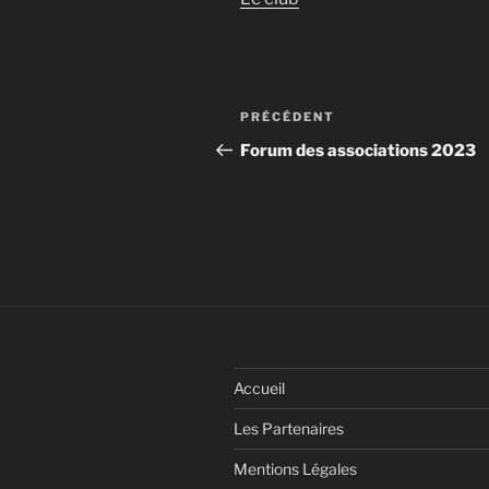
Navigation
Article
PRÉCÉDENT
de
précédent
Forum des associations 2023
l’article
Accueil
Les Partenaires
Mentions Légales