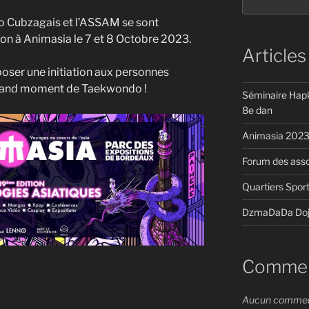
 Cubzagais et l’ASSAM se sont
on à Animasia le 7 et 8 Octobre 2023.
Articles
ser une initiation aux personnes
n grand moment de Taekwondo !
Séminaire Hapk
8e dan
Animasia 202
Forum des ass
Quartiers Spo
DzmaDaDa Dojo
Comment
Aucun commenta