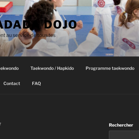
DADA DOJO
t au service de tous.tes
taekwondo
Taekwondo / Hapkido
Programme taekwondo
Contact
FAQ
T
Rechercher