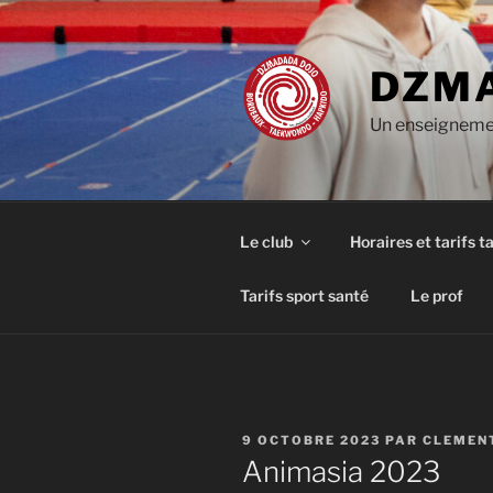
Aller
au
contenu
DZMA
principal
Un enseignemen
Le club
Horaires et tarifs 
Tarifs sport santé
Le prof
PUBLIÉ
9 OCTOBRE 2023
PAR
CLEMEN
LE
Animasia 2023