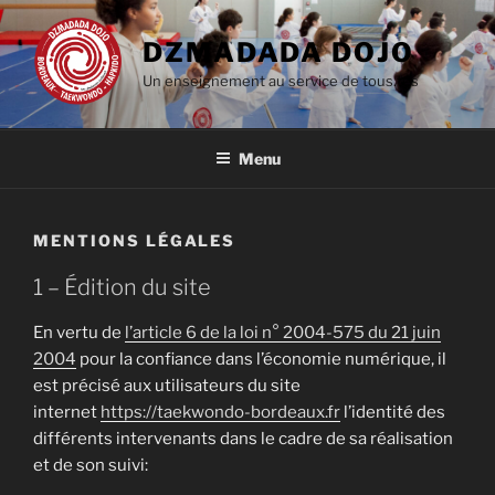
Aller
au
DZMADADA DOJO
contenu
Un enseignement au service de tous.tes
principal
Menu
MENTIONS LÉGALES
1 – Édition du site
En vertu de
l’article 6 de la loi n° 2004-575 du 21 juin
2004
pour la confiance dans l’économie numérique, il
est précisé aux utilisateurs du site
internet
https://taekwondo-bordeaux.fr
l’identité des
différents intervenants dans le cadre de sa réalisation
et de son suivi: