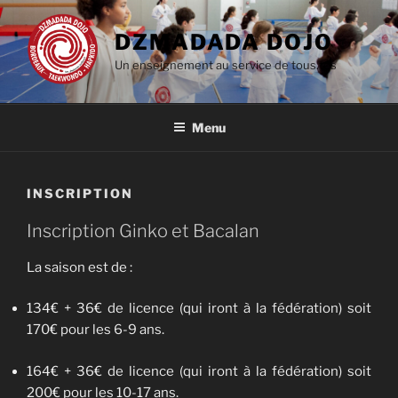
Aller
au
DZMADADA DOJO
contenu
Un enseignement au service de tous.tes
principal
Menu
INSCRIPTION
Inscription Ginko et Bacalan
La saison est de :
134€ + 36€ de licence (qui iront à la fédération) soit
170€ pour les 6-9 ans.
164€ + 36€ de licence (qui iront à la fédération) soit
200€ pour les 10-17 ans.