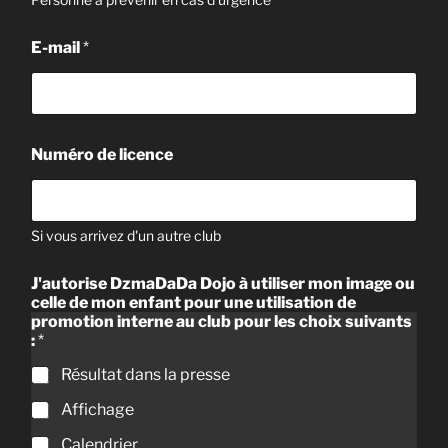
E-mail
*
*
Numéro de licence
*
p
r
o
m
Si vous arrivez d'un autre club
o
t
J'autorise DzmaDaDa Dojo à utiliser mon image ou
i
celle de mon enfant pour une utilisation de
o
promotion interne au club pour les choix suivants
n
:
*
Résultat dans la presse
Affichage
Calendrier