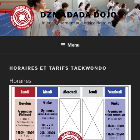
Aller
au
DZMADADA DOJO
contenu
Un enseignement au service de tous.tes
principal
Menu
HORAIRES ET TARIFS TAEKWONDO
Horaires