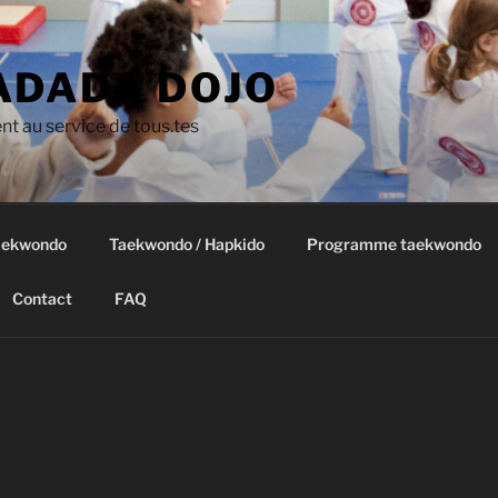
DADA DOJO
t au service de tous.tes
taekwondo
Taekwondo / Hapkido
Programme taekwondo
Contact
FAQ