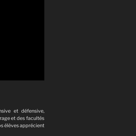
nsive et défensive,
rage et des facultés
os élèves apprécient